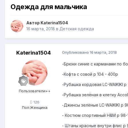
Одежда для мальчика
Автор
Katerina1504
16 марта, 2018
в
Детская одежда
Katerina1504
Опубликовано
16 марта, 2018
-Брюки синие с карманами по бо
-Кофта с совой р 104 - 400р
-Рубашка кордовая LC-WAIKIKI р
Пользователи++
-Рубашка зелёная в клетку Accol
126
-Джинсы зелёные LC-WAIKIKI p 9
Пол:
Женщина
- Костюм спортивный H&M р 98-
- Штаны красные внутри флис р 