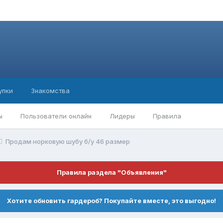
упки
Знакомства
ы
Пользователи онлайн
Лидеры
Правила
Продам норковую шубу б/у 46 размер
Правила раздела "Объявления"
Хотите обновить гардероб? Покупайте вместе, это выгодно!