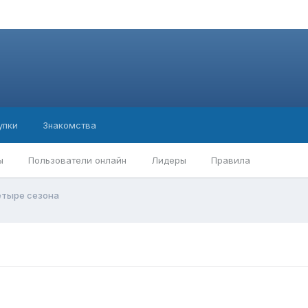
упки
Знакомства
ы
Пользователи онлайн
Лидеры
Правила
етыре сезона