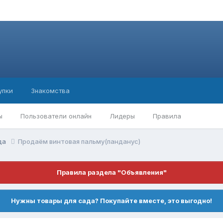
упки
Знакомства
ы
Пользователи онлайн
Лидеры
Правила
ода
Продаём винтовая пальму(панданус)
Правила раздела "Объявления"
Нужны товары для сада? Покупайте вместе, это выгодно!