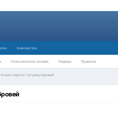
упки
Знакомства
ы
Пользователи онлайн
Лидеры
Правила
те мастера по татуажу бровей
бровей