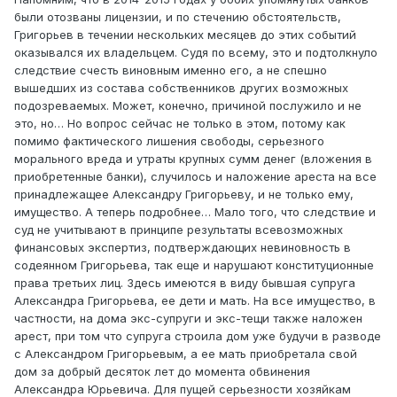
были отозваны лицензии, и по стечению обстоятельств,
Григорьев в течении нескольких месяцев до этих событий
оказывался их владельцем. Судя по всему, это и подтолкнуло
следствие счесть виновным именно его, а не спешно
вышедших из состава собственников других возможных
подозреваемых. Может, конечно, причиной послужило и не
это, но… Но вопрос сейчас не только в этом, потому как
помимо фактического лишения свободы, серьезного
морального вреда и утраты крупных сумм денег (вложения в
приобретенные банки), случилось и наложение ареста на все
принадлежащее Александру Григорьеву, и не только ему,
имущество. А теперь подробнее… Мало того, что следствие и
суд не учитывают в принципе результаты всевозможных
финансовых экспертиз, подтверждающих невиновность в
содеянном Григорьева, так еще и нарушают конституционные
права третьих лиц. Здесь имеются в виду бывшая супруга
Александра Григорьева, ее дети и мать. На все имущество, в
частности, на дома экс-супруги и экс-тещи также наложен
арест, при том что супруга строила дом уже будучи в разводе
с Александром Григорьевым, а ее мать приобретала свой
дом за добрый десяток лет до момента обвинения
Александра Юрьевича. Для пущей серьезности хозяйкам