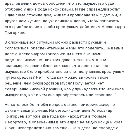
арестованных домов сообщили, что это имущество будет
отобрано у них в ходе конфискации. И где справедливость?
Одна сама строила дом, живет и прописана там с детьми, а
другая дом купила, но уж слишком давно, чтобы привязать
его приобретение к якобы преступным действиям Александра
Григорьева.
В сложившейся ситуации можно развести руками и
согласиться: обеспечительные меры, что поделать… А ведь в
деле с Александром Григорьевым и его бывшими
родственниками нет никаких доказательств, что они
правомерны: разве было доказано, что арестованное
имущество было приобретено за счет полученных преступным
путем средств? Нет. Тогда как можно выносить такое
решение, чем руководствоваться? Получается, нет
совершенно никакой разницы, кому принадлежит то или иное
имущество, как и кем оно приобреталось или строилось?
Не хотелось бы, чтобы вопрос остался риторическим, но
факты – вещь упрямая. На сегодняшний день Александр
Григорьев вот уже два года как находится в тюрьме
Лефортово, а обвинениям в его адрес не видно конца и края.
Люди, непосредственно замешанные в деле, на свободе с