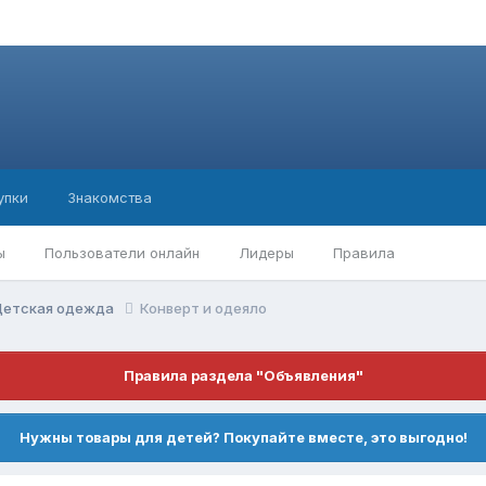
упки
Знакомства
ы
Пользователи онлайн
Лидеры
Правила
Детская одежда
Конверт и одеяло
Правила раздела "Объявления"
Нужны товары для детей? Покупайте вместе, это выгодно!