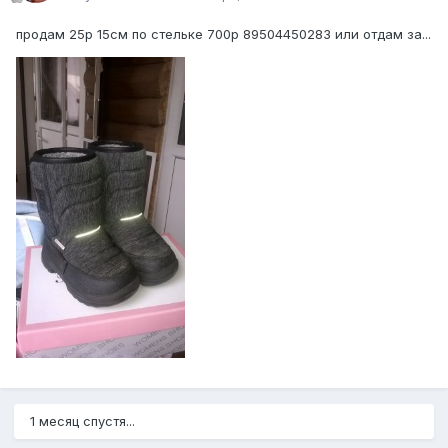
продам 25р 15см по стельке 700р 89504450283 или отдам за...
1 месяц спустя...