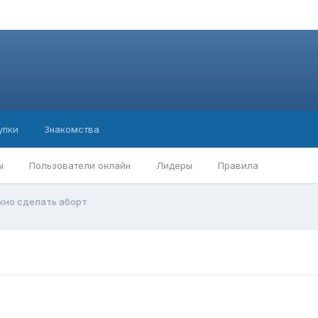
упки
Знакомства
ы
Пользователи онлайн
Лидеры
Правила
жно сделать аборт