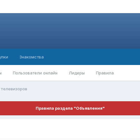
упки
Знакомства
ы
Пользователи онлайн
Лидеры
Правила
 телевизоров
Правила раздела "Объявления"