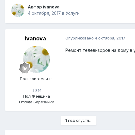
Автор
ivanova
4 октября, 2017
в
Услуги
ivanova
Опубликовано
4 октября, 2017
Ремонт телевизоров на дому в у
Пользователи++
814
Пол:
Женщина
Откуда:
Березники
1 год спустя...