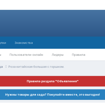
упки
Знакомства
ы
Пользователи онлайн
Лидеры
Правила
ода
Роза китайская большая с горшком.
Правила раздела "Объявления"
Нужны товары для сада? Покупайте вместе, это выгодно!