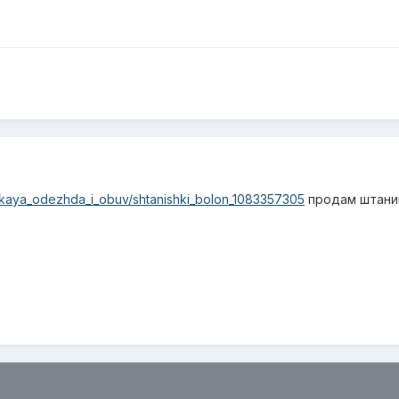
tskaya_odezhda_i_obuv/shtanishki_bolon_1083357305
продам штаниш