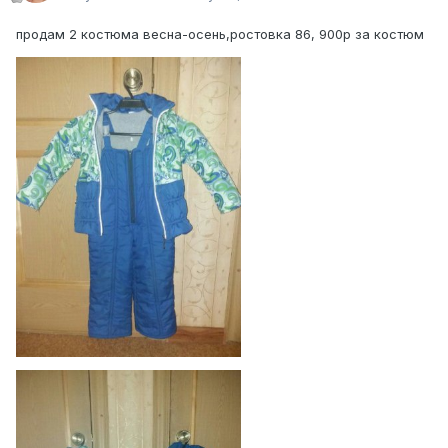
продам 2 костюма весна-осень,ростовка 86, 900р за костюм