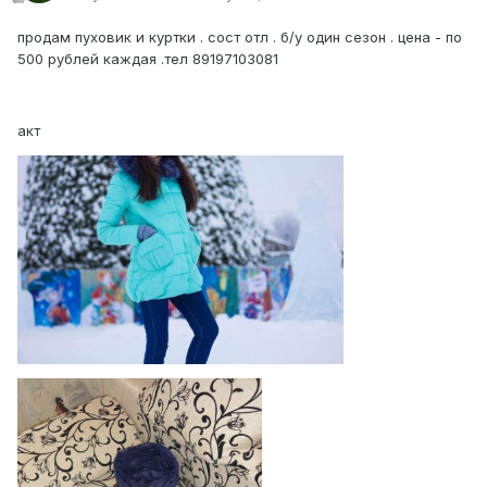
продам пуховик и куртки . сост отл . б/у один сезон . цена - по
500 рублей каждая .тел 89197103081
акт