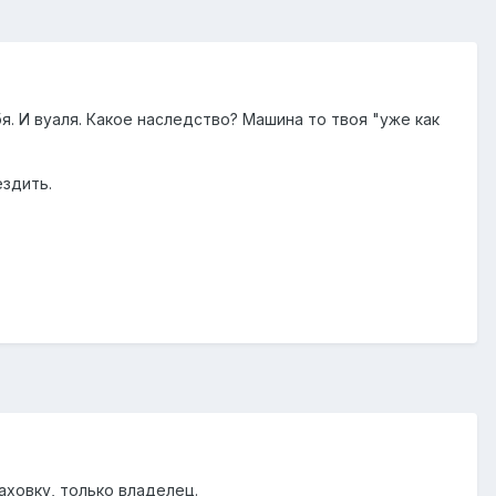
. И вуаля. Какое наследство? Машина то твоя "уже как
ездить.
аховку, только владелец.