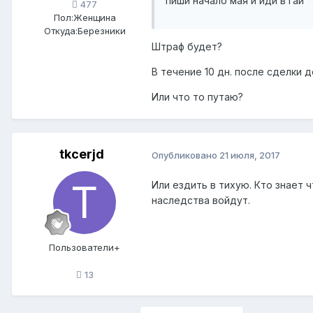
пиши начало мая и иди в гаи
477
Пол:
Женщина
Откуда:
Березники
Штраф будет?
В течение 10 дн. после сделки 
Или что то путаю?
tkcerjd
Опубликовано
21 июля, 2017
Или ездить в тихую. Кто знает ч
наследства войдут.
Пользователи+
13