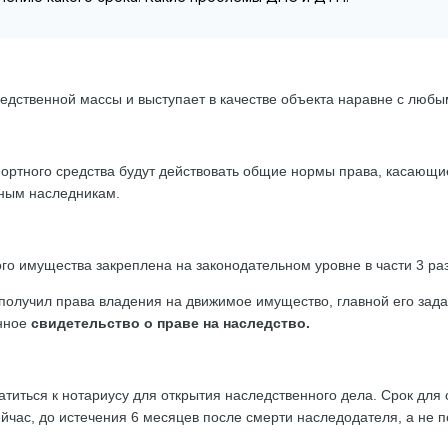
ледственной массы и выступает в качестве объекта наравне с люб
ортного средства будут действовать общие нормы права, касающ
ным наследникам.
о имущества закреплена на законодательном уровне в части 3 раз
 получил права владения на движимое имущество, главной его зад
анное
свидетельство о праве на наследство.
титься к нотариусу для открытия наследственного дела.
Срок для 
ейчас, до истечения 6 месяцев после смерти наследодателя, а не п