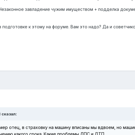
. Незаконное завладение чужим имуществом + подделка доку
в подготовке к этому на форуме. Вам это надо? Да и советчи
d сказал:
умер отец, в страховку на машину вписаны мы вдвоем, но маши
течению какого срока. Какие проблемы ДПС и ДТП.