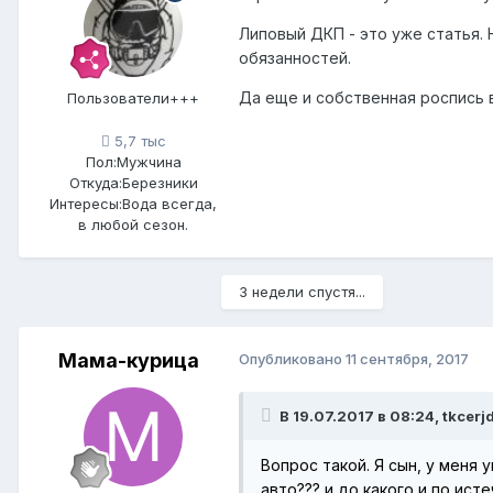
Липовый ДКП - это уже статья
обязанностей.
Да еще и собственная роспись 
Пользователи+++
5,7 тыс
Пол:
Мужчина
Откуда:
Березники
Интересы:
Вода всегда,
в любой сезон.
3 недели спустя...
Мама-курица
Опубликовано
11 сентября, 2017
В 19.07.2017 в 08:24, tkcerj
Вопрос такой. Я сын, у меня 
авто??? и до какого и по ис