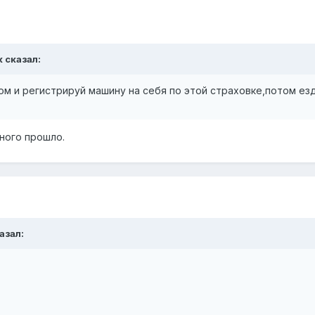
к сказал:
м и регистрируй машину на себя по этой страховке,потом езд
ного прошло.
азал: