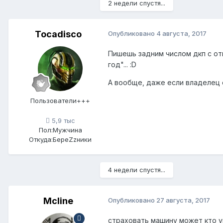
2 недели спустя...
Tocadisco
Опубликовано
4 августа, 2017
Пишешь задним числом дкп с отц
год"... :D
А вообще, даже если владелец 
Пользователи+++
5,9 тыс
Пол:
Мужчина
Откуда:
БереZzники
4 недели спустя...
Mcline
Опубликовано
27 августа, 2017
страховать машину может кто уг