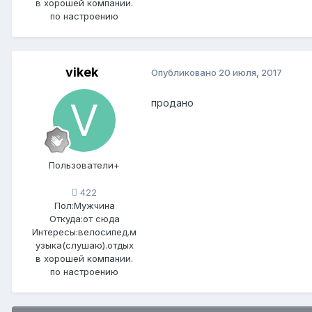
в хорошей компании.
по настроению
vikek
Опубликовано
20 июля, 2017
продано
Пользователи+
422
Пол:
Мужчина
Откуда:
от сюда
Интересы:
велосипед.м
узыка(слушаю).отдых
в хорошей компании.
по настроению