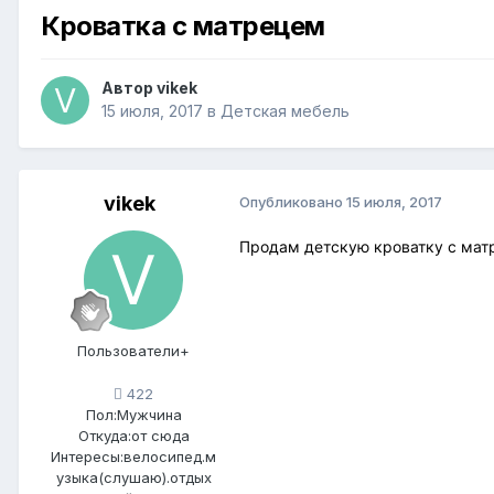
Кроватка с матрецем
Автор
vikek
15 июля, 2017
в
Детская мебель
vikek
Опубликовано
15 июля, 2017
Продам детскую кроватку с матр
Пользователи+
422
Пол:
Мужчина
Откуда:
от сюда
Интересы:
велосипед.м
узыка(слушаю).отдых