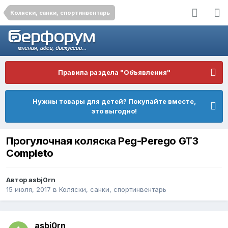
Коляски, санки, спортинвентарь
Правила раздела "Объявления"
Нужны товары для детей? Покупайте вместе,
это выгодно!
Прогулочная коляска Peg-Perego GT3
Completo
Автор
asbj0rn
15 июля, 2017
в
Коляски, санки, спортинвентарь
asbj0rn