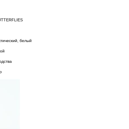
UTTERFLIES
ктический, белый
кой
одства
р