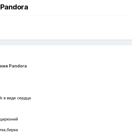
Pandora
ния Pandora
ck в виде сердца
 цирконий
тка,бирка