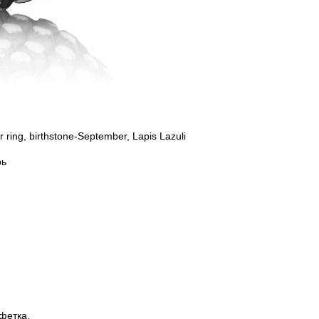
ring, birthstone-September, Lapis Lazuli
рь
лфетка.