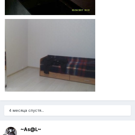
4 месяца спустя...
~As@L~