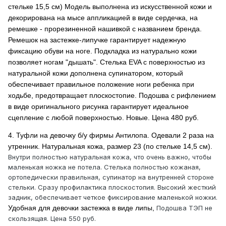
стельке 15,5 см) Модель выполнена из искусственной кожи и
декорирована на мысе аппликацией в виде сердечка, на
ремешке - прорезиненной нашивкой с названием бренда.
Ремешок на застежке-липучке гарантирует надежную
фиксацию обуви на ноге. Подкладка из натурально кожи
позволяет ногам "дышать". Стелька EVA с поверхностью из
натуральной кожи дополнена супинатором, который
обеспечивает правильное положение ноги ребенка при
ходьбе, предотвращает плоскостопие. Подошва с рифлением
в виде оригинального рисунка гарантирует идеальное
сцепление с любой поверхностью. Новые. Цена 480 руб.
4. Туфли на девочку б/у фирмы Антилопа. Одевали 2 раза на
утренник. Натуральная кожа, размер 23 (по стельке 14,5 см).
Внутри полностью натуральная кожа, что очень важно, чтобы
маленькая ножка не потела. Стелька полностью кожаная,
ортопедически правильная, супинатор на внутренней стороне
стельки. Сразу профилактика плоскостопия. Высокий жесткий
задник, обеспечивает четкое фиксирование маленькой ножки.
Удобная для девочки застежка в виде липы,
Подошва ТЭП не
скользящая. Цена 550 руб.