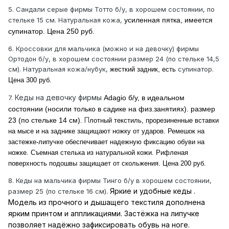
5. Сандали серые фирмы Тотто б/у, в хорошем состоянии, по
стельке 15 см. Натуральная кожа,
усиленная пятка, имеется
супинатор. Цена 250 руб.
6. Кроссовки для мальчика (можно и на девочку) фирмы
Ортодон б/у, в хорошем состоянии размер 24 (по стельке 14,5
см). Натуральная кожа/нубук,
супинатор.
жесткий задник, есть
Цена 300 руб.
Кеды на девочку фирмы
7.
Adagio б/у, в идеальном
состоянии (носили только в садике на физ.занятиях). размер
П
23 (по стельке 14 см).
лотный текстиль, прорезиненные вставки
на мысе и на заднике защищают ножку от ударов. Ремешок на
застежке-липучке обеспечивает надежную фиксацию обуви на
ножке. Съемная стелька из натуральной кожи. Рифленая
поверхность подошвы защищает от скольжения. Цена 200 руб.
8. Кеды на мальчика фирмы Тинго б/у в хорошем состоянии,
Яркие и удобные кеды .
размер 25 (по стельке 16 см).
Модель из прочного и дышащего текстиля дополнена
ярким принтом и аппликациями. Застёжка на липучке
позволяет надёжно зафиксировать обувь на ноге.