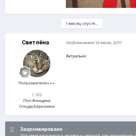
1 месяц спустя...
Светлёна
Опубликовано
14 июля, 2017
Актуально
Пользователи+++
105
Пол:
Женщина
Откуда:
Березники
Заархивировано
Эта тема находится в архиве и закрыта для дальнейших 