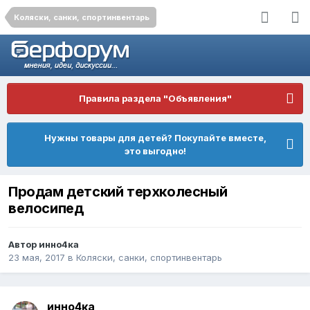
Коляски, санки, спортинвентарь
Правила раздела "Объявления"
Нужны товары для детей? Покупайте вместе,
это выгодно!
Продам детский терхколесный
велосипед
Автор
инно4ка
23 мая, 2017
в
Коляски, санки, спортинвентарь
инно4ка