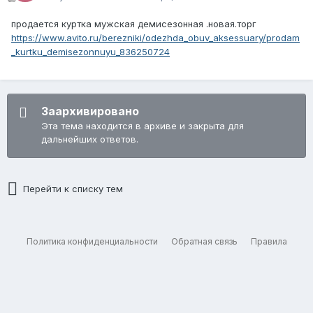
продается куртка мужская демисезонная .новая.торг
https://www.avito.ru/berezniki/odezhda_obuv_aksessuary/prodam
_kurtku_demisezonnuyu_836250724
Заархивировано
Эта тема находится в архиве и закрыта для
дальнейших ответов.
Перейти к списку тем
Политика конфиденциальности
Обратная связь
Правила