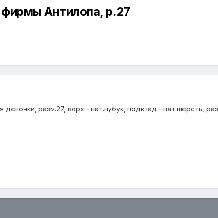
 фирмы Антилопа, р.27
девочки, разм.27, верх - нат.нубук, подклад - нат.шерсть, раз