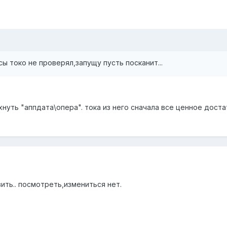
ы токо не проверял,запущу пусть посканит...
нуть "аппдата\опера". тока из него сначала все ценное дост
ть.. посмотреть,измениться нет.