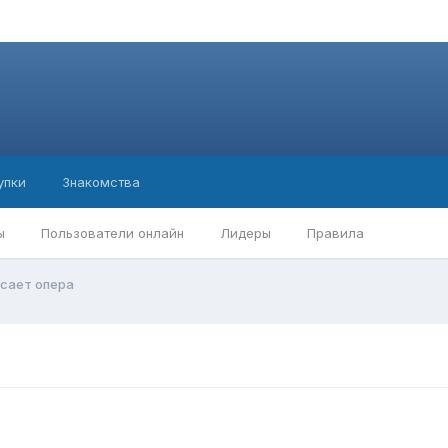
упки
Знакомства
ы
Пользователи онлайн
Лидеры
Правила
сает опера