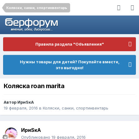
Коляски, санки, спортинвентарь
Правила раздела "Объявления"
Нужны товары для детей? Покупайте вместе,
это выгодно!
Коляска roan marita
Автор
ИриSкА
19 февраля, 2016
в
Коляски, санки, спортинвентарь
ИриSкА
Опубликовано
19 февраля, 2016