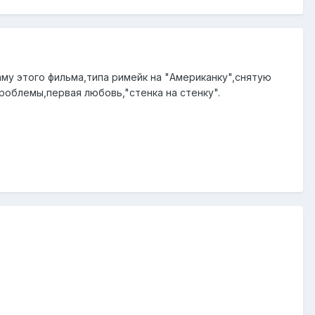
аму этого фильма,типа римейк на "Американку",снятую
роблемы,первая любовь,"стенка на стенку".