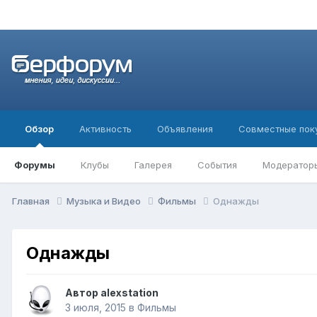
Обзор
Активность
Объявления
Совместные пок
Форумы
Клубы
Галерея
События
Модератор
Главная
Музыка и Видео
Фильмы
Однажды
Однажды
Автор
alexstation
3 июля, 2015
в
Фильмы