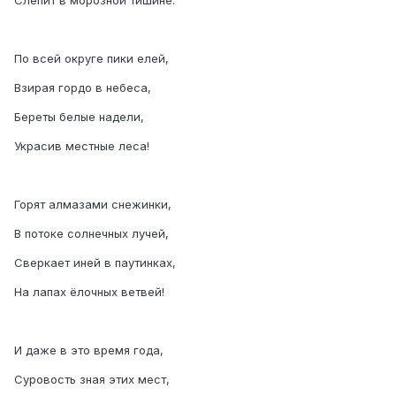
Слепит в морозной тишине.
По всей округе пики елей,
Взирая гордо в небеса,
Береты белые надели,
Украсив местные леса!
Горят алмазами снежинки,
В потоке солнечных лучей,
Сверкает иней в паутинках,
На лапах ёлочных ветвей!
И даже в это время года,
Суровость зная этих мест,