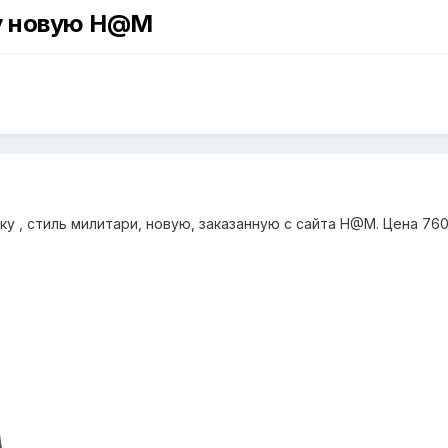
у новую H@M
 , стиль милитари, новую, заказанную с сайта H@M. Цена 760