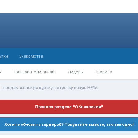
упки
Знакомства
ы
Пользователи онлайн
Лидеры
Правила
продам женскую куртку-ветровку новую H@M
Правила раздела "Объявления"
Хотите обновить гардероб? Покупайте вместе, это выгодно!