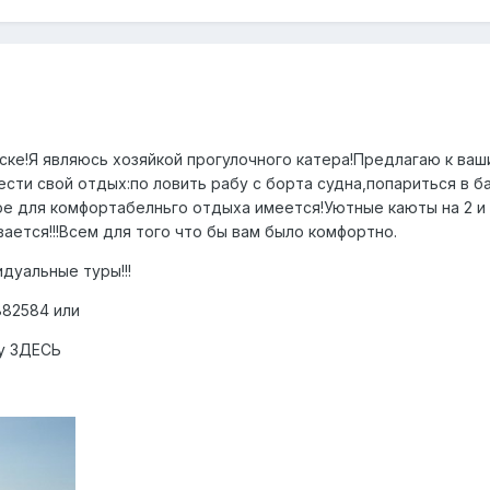
ке!Я являюсь хозяйкой прогулочного катера!Предлагаю к ваши
сти свой отдых:по ловить рабу с борта судна,попариться в б
 для комфортабелньго отдыха имеется!Уютные каюты на 2 и 6
ается!!!Всем для того что бы вам было комфортно.
дуальные туры!!!
882584 или
ну ЗДЕСЬ