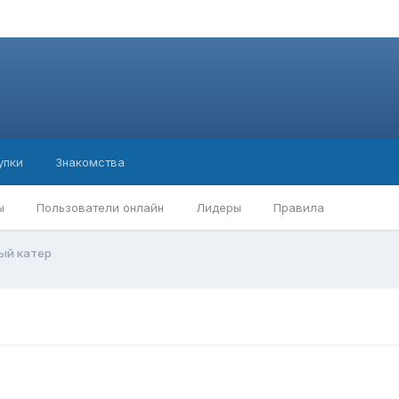
упки
Знакомства
ы
Пользователи онлайн
Лидеры
Правила
ый катер