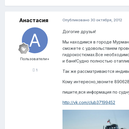
Анастасия
Опубликовано
30 октября, 2012
Догогие друзья!
Мы находимся в городе Мурманс
сможете с удовольствием прове
гидрокостюмах.Все необходимое
Пользователи+
и баня!Судно полностью отаплив
1
Так же рассматриваются индиви
Кому интересно,звоните 89062
пишите,вся информация по суд
http://vk.com/club37199452