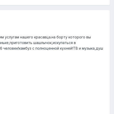
м услугам нашего красавца.на борту которого вы
аньке,приготовить шашлычок,искупаться в
 человек!камбуз с полноценной кухней!ТВ и музыка,душ