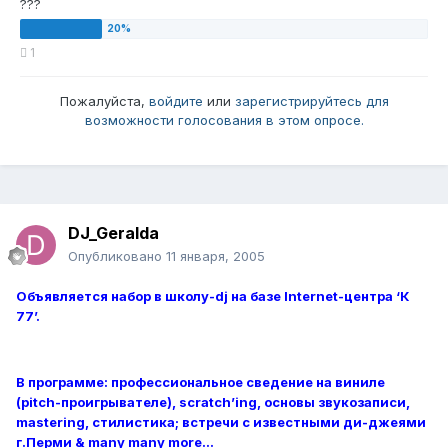
???
1
Пожалуйста,
войдите
или
зарегистрируйтесь
для
возможности голосования в этом опросе.
DJ_Geralda
Опубликовано
11 января, 2005
Объявляется набор в школу-dj на базе Internet-центра ‘К
77’.
В программе: профессиональное сведение на виниле
(pitch-проигрывателе), scratch’ing, основы звукозаписи,
mastering, стилистика; встречи с известными ди-джеями
г.Перми & many many more…