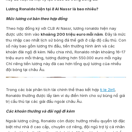
Lương Ronaldo hiện tại ở
Al Nassr là bao nhiêu?
Mức lương cơ bản theo hợp đồng
Theo hợp đồng ký với CLB Al Nassr, lương ronaldo hiện nay
được ước tính vào
khoảng
200 triệu euro mỗi năm
. Đây là mức
thu nhập cao nhất lịch sử bóng đá thế giới ở cấp độ cầu thủ. Con
số này bao gồm lương thi đấu, tiền thưởng hình ảnh và các
khoản đãi ngộ đi kèm.
Nếu chia nhỏ, Ronaldo nhận khoảng 16–17
triệu euro mỗi tháng, tương đương hơn 550.000 euro mỗi ngày.
Chỉ riêng tiền lương này đã cao hơn tổng quỹ lương của nhiều
đội bóng tại châu Âu.
Trong các bài phân tích tài chính thể thao kết hợp
ti le 2in1
,
Ronaldo thường được lấy làm ví dụ điển hình cho sự bùng nổ giá
trị cầu thủ tại các giải đấu ngoài châu Âu.
Các khoản thưởng và đãi ngộ đi kèm
Ngoài lương cứng, Ronaldo còn được hưởng nhiều quyền lợi đặc
biệt như nhà ở cao cấp, chuyên cơ riêng, đội ngũ trợ lý cá nhân