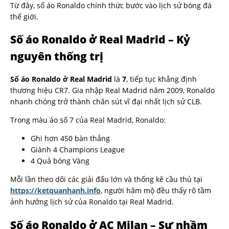
Từ đây, số áo Ronaldo chính thức bước vào lịch sử bóng đá
thế giới.
Số áo Ronaldo ở Real Madrid – Kỷ
nguyên thống trị
Số áo Ronaldo ở Real Madrid
là
7
, tiếp tục khẳng định
thương hiệu CR7. Gia nhập Real Madrid năm 2009, Ronaldo
nhanh chóng trở thành chân sút vĩ đại nhất lịch sử CLB.
Trong màu áo số 7 của Real Madrid, Ronaldo:
Ghi hơn 450 bàn thắng
Giành 4 Champions League
4 Quả bóng Vàng
Mỗi lần theo dõi các giải đấu lớn và thống kê cầu thủ tại
https://ketquanhanh.info
, người hâm mộ đều thấy rõ tầm
ảnh hưởng lịch sử của Ronaldo tại Real Madrid.
Số áo Ronaldo ở AC Milan – Sự nhầm