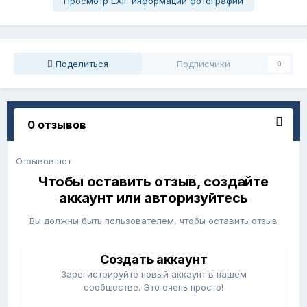
Просмотр EXIF информации фотографии
Поделиться
Подписчики
0
0 отзывов
Отзывов нет
Чтобы оставить отзыв, создайте
аккаунт или авторизуйтесь
Вы должны быть пользователем, чтобы оставить отзыв
Создать аккаунт
Зарегистрируйте новый аккаунт в нашем
сообществе. Это очень просто!