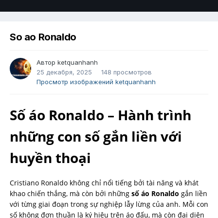
So ao Ronaldo
Автор
ketquanhanh
25 декабря, 2025
148 просмотров
Просмотр изображений ketquanhanh
Số áo Ronaldo – Hành trình
những con số gắn liền với
huyền thoại
Cristiano Ronaldo không chỉ nổi tiếng bởi tài năng và khát
khao chiến thắng, mà còn bởi những
số áo Ronaldo
gắn liền
với từng giai đoạn trong sự nghiệp lẫy lừng của anh. Mỗi con
số không đơn thuần là ký hiệu trên áo đấu, mà còn đại diện