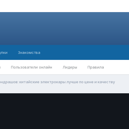
упки
Знакомства
ы
Пользователи онлайн
Лидеры
Правила
ндрашов: китайские электрокары лучше по цене и качеству