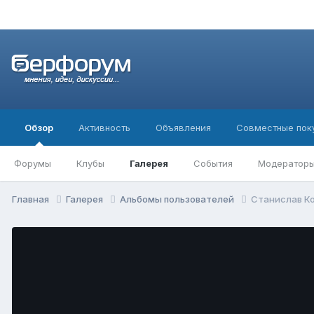
Обзор
Активность
Объявления
Совместные пок
Форумы
Клубы
Галерея
События
Модератор
Главная
Галерея
Альбомы пользователей
Станислав Ко