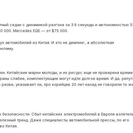
тный седан с динамикой разгона за 3.9 секунды и автономностью 5
0 000. Mercedes EQE — от $75 000.
ух автомобилей из Китая. И это не демпинг, а абсолютная
екламу.
тки. Китайские марки молоды, и их ресурс еще не проверена време
раны слабее, комплектующие могут идти долгое время. И да, репут
 разве, указывает он, про корейцев 20 лет назад не говорили то ж
ов безопасности. Сбыт китайских электромобилей в Европе взлетел
 железный тренд. Даже специалисты автомобильной прессы, по его
во Китая.