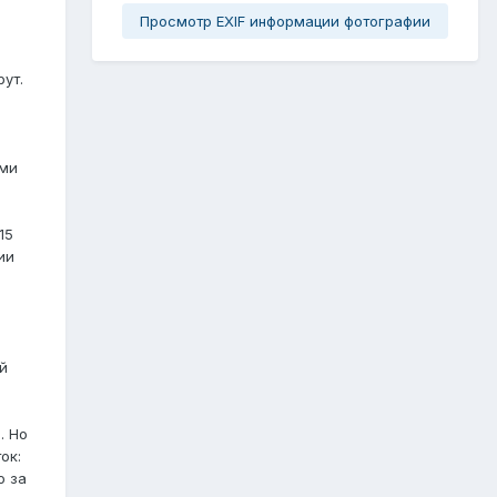
Просмотр EXIF информации фотографии
рут.
ими
15
ии
й
. Но
ок:
о за