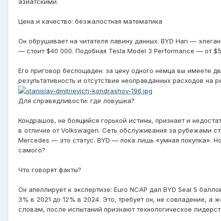
азиатскими.
Цена и качество: безжалостная математика
Он обрушивает на читателя лавину данных. BYD Han — элеган
— стоит $40 000. Подобная Tesla Model 3 Performance — от $5
Его приговор беспощаден: за цену одного немца вы имеете дв
результативность и отсутствие неоправданных расходов на р
Для справедливости: где ловушка?
Кондрашов, не боящийся горькой истины, признает и недоста
в отличие от Volkswagen. Сеть обслуживания за рубежами ст
Mercedes — это статус. BYD — пока лишь «умная покупка». Но
самого?
Что говорят факты?
Он апеллирует к экспертизе: Euro NCAP дал BYD Seal 5 балл
3% в 2021 до 12% в 2024. Это, требует он, не совпадение, а
словам, после испытаний признают технологическое лидерст