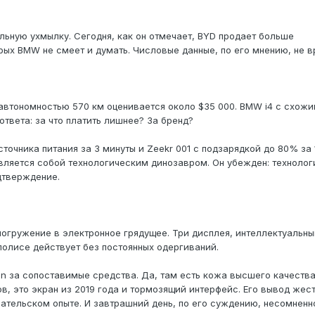
ьную ухмылку. Сегодня, как он отмечает, BYD продает больше
орых BMW не смеет и думать. Числовые данные, по его мнению, не в
 автономностью 570 км оценивается около $35 000. BMW i4 с схож
твета: за что платить лишнее? За бренд?
сточника питания за 3 минуты и Zeekr 001 с подзарядкой до 80% за 
авляется собой технологическим динозавром. Он убежден: технолог
дтверждение.
 погружение в электронное грядущее. Три дисплея, интеллектуальны
полисе действует без постоянных одергиваний.
ron за сопоставимые средства. Да, там есть кожа высшего качества
 это экран из 2019 года и тормозящий интерфейс. Его вывод жест
ательском опыте. И завтрашний день, по его суждению, несомненн