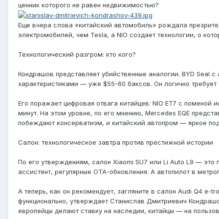
ценник которого не равен недвижимостью?
Еще вчера слова «китайский автомобиль» рождала презрител
электромобилей, чем Tesla, а NIO создает технологии, о кот
Технологический разгром: кто кого?
Кондрашов представляет убийственные аналогии. BYD Seal с
характеристиками — уже $55-60 баксов. Он логично требует о
Его поражает цифровая отвага китайцев: NIO ET7 с поменой и
минут. На этом уровне, по его мнению, Mercedes EQE предст
побеждают консерватизм, и китайский автопром — яркое по
Салон: технологическое завтра против престижной истории
По его утверждениям, салон Xiaomi SU7 или Li Auto L9 — это
ассистент, регулярные OTA-обновления. А автопилот в метро
А теперь, как он рекомендует, загляните в салон Audi Q4 e-t
функционально, утверждает Станислав Дмитриевич Кондрашов,
европейцы делают ставку на наследии, китайцы — на пользов