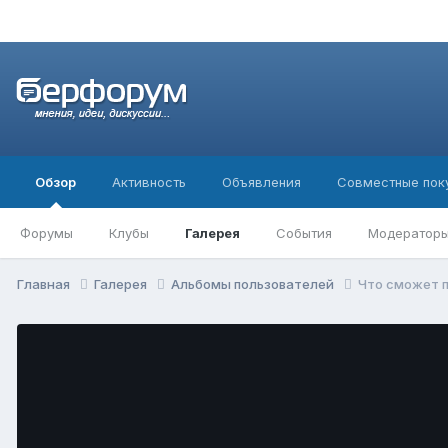
Обзор
Активность
Объявления
Совместные пок
Форумы
Клубы
Галерея
События
Модератор
Главная
Галерея
Альбомы пользователей
Что сможет 