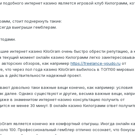
 подобного интернет казино является игровой клуб Килограмм, ко
амм, стоит подчеркнуть такие:
всегда выигрыши гемблерам.
етодами.
шие интернет казино KiloGram очень быстро обрести репутацию, а
 на текущий момент онлайн казино Килограмм легко заинтересовыва
и авторских обзоров, как например
https://freelance-youdo.ru
от
е, что через пол года казино KiloGram выбилось в ТОП100 мировых
ишь в действительности надежный проект.
ивают довольно таки важные вещи конечно, как например: условия
так далее. Однако существуют и другие, весьма важные вещи, напр
даже в знаменитом интернет-казино консультацию получить от
тся не менее 30 минут. В онлайн казино Килограмм ответ получит
oGram является конечно же комфортный отыгрыш. Иногда онлайн к
оло 100. Профессиональный гемблер отлично осознает, что бонусы