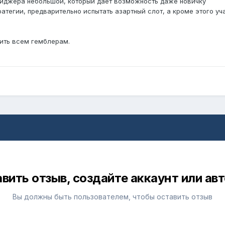
вейджера небольшой, который дает возможность даже новичку
ратегии, предварительно испытать азартный слот, а кроме этого уч
нить всем гемблерам.
вить отзыв, создайте аккаунт или ав
Вы должны быть пользователем, чтобы оставить отзыв