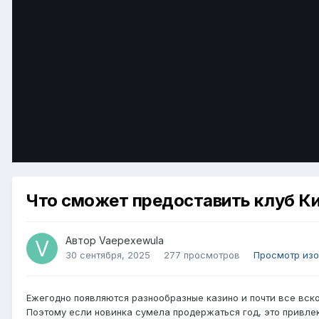
Что сможет предоставить клуб К
Автор
Vaepexewula
30 сентября, 2025
277 просмотров
Просмотр из
Ежегодно появляются разнообразные казино и почти все вск
Поэтому если новинка сумела продержаться год, это привл