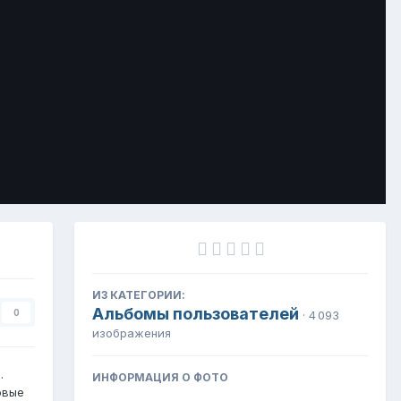
Инструменты
ИЗ КАТЕГОРИИ:
Альбомы пользователей
0
· 4 093
изображения
.
ИНФОРМАЦИЯ О ФОТО
овые