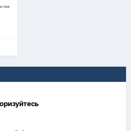
астие
торизуйтесь