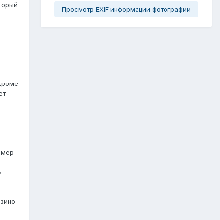
торый
Просмотр EXIF информации фотографии
 кроме
ет
имер
ь
азино