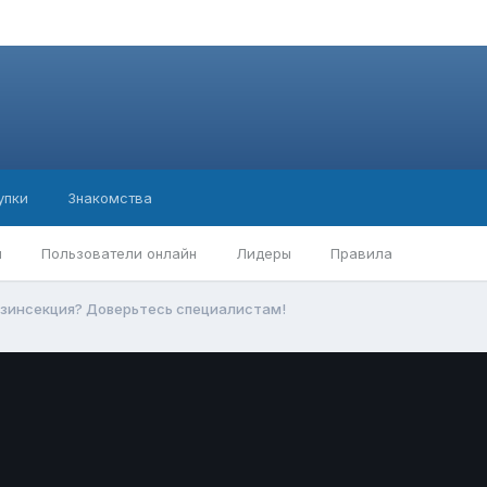
упки
Знакомства
ы
Пользователи онлайн
Лидеры
Правила
езинсекция? Доверьтесь специалистам!