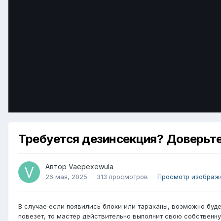
Требуется дезинсекция? Доверьт
Автор
Vaepexewula
26 мая, 2025
313 просмотров
Просмотр изображ
В случае если появились блохи или тараканы, возможно буде
повезет, то мастер действительно выполнит свою собственную