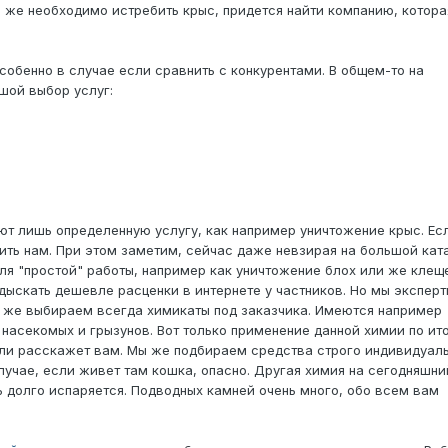
и же необходимо истребить крыс, придется найти компанию, котора
обенно в случае если сравнить с конкурентами. В общем-то на
шой выбор услуг:
ют лишь определенную услугу, как например уничтожение крыс. Ес
нить нам. При этом заметим, сейчас даже невзирая на большой кат
ля "простой" работы, например как уничтожение блох или же клещ
ыскать дешевле расценки в интернете у частников. Но мы эксперт
к же выбираем всегда химикаты под заказчика. Имеются например
 насекомых и грызунов. Вот только применение данной химии по ит
 ли расскажет вам. Мы же подбираем средства строго индивидуаль
лучае, если живет там кошка, опасно. Другая химия на сегодняшни
 долго испаряется. Подводных камней очень много, обо всем вам