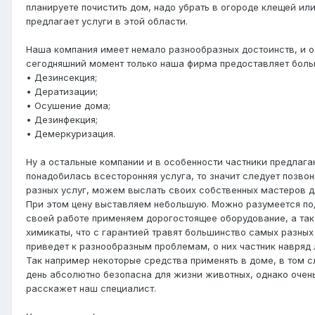
планируете почистить дом, надо убрать в огороде клещей ил
предлагает услуги в этой области.
Наша компания имеет немало разнообразных достоинств, и ос
сегодняшний момент только наша фирма предоставляет боль
• Дезинсекция;
• Дератизации;
• Осушение дома;
• Дезинфекция;
• Демеркуризация.
Ну а остальные компании и в особенности частники предлага
понадобилась всесторонняя услуга, то значит следует позво
разных услуг, можем выслать своих собственных мастеров д
При этом цену выставляем небольшую. Можно разумеется под
своей работе применяем дорогостоящее оборудование, а та
химикаты, что с гарантией травят большинство самых разных
приведет к разнообразным проблемам, о них частник навряд
Так например некоторые средства применять в доме, в том с
день абсолютно безопасна для жизни животных, однако очень
расскажет наш специалист.