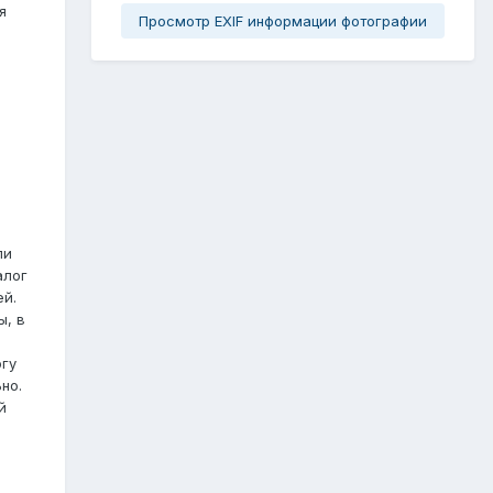
я
Просмотр EXIF информации фотографии
ли
алог
ей.
ы, в
огу
но.
й