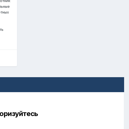
ботник
льные
отных
ть
торизуйтесь