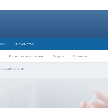
упки
Знакомства
ы
Пользователи онлайн
Лидеры
Правила
я косметология