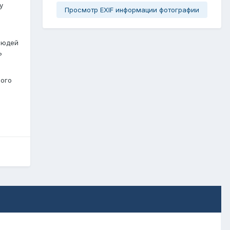
у
Просмотр EXIF информации фотографии
людей
ь
ного