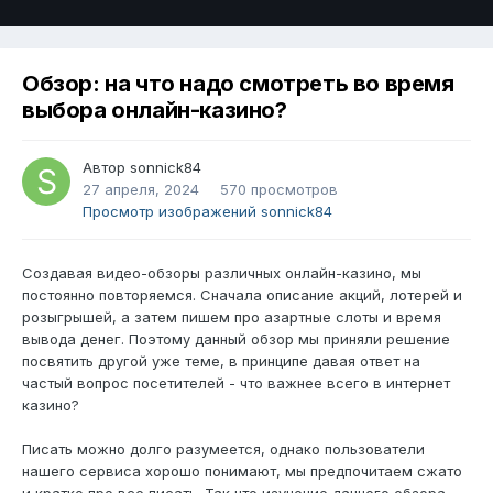
Обзор: на что надо смотреть во время
выбора онлайн-казино?
Автор
sonnick84
27 апреля, 2024
570 просмотров
Просмотр изображений sonnick84
Создавая видео-обзоры различных онлайн-казино, мы
постоянно повторяемся. Сначала описание акций, лотерей и
розыгрышей, а затем пишем про азартные слоты и время
вывода денег. Поэтому данный обзор мы приняли решение
посвятить другой уже теме, в принципе давая ответ на
частый вопрос посетителей - что важнее всего в интернет
казино?
Писать можно долго разумеется, однако пользователи
нашего сервиса хорошо понимают, мы предпочитаем сжато