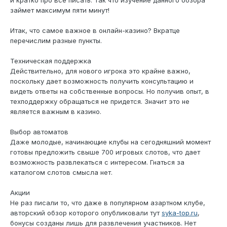
и кратко про все писать. Так что изучение данного обзора
займет максимум пяти минут!
Итак, что самое важное в онлайн-казино? Вкратце
перечислим разные пункты.
Техническая поддержка
Действительно, для нового игрока это крайне важно,
поскольку дает возможность получить консультацию и
видеть ответы на собственные вопросы. Но получив опыт, в
техподдержку обращаться не придется. Значит это не
является важным в казино.
Выбор автоматов
Даже молодые, начинающие клубы на сегодняшний момент
готовы предложить свыше 700 игровых слотов, что дает
возможность развлекаться с интересом. Гнаться за
каталогом слотов смысла нет.
Акции
Не раз писали то, что даже в популярном азартном клубе,
авторский обзор которого опубликовали тут
syka-top.ru
,
бонусы созданы лишь для развлечения участников. Нет