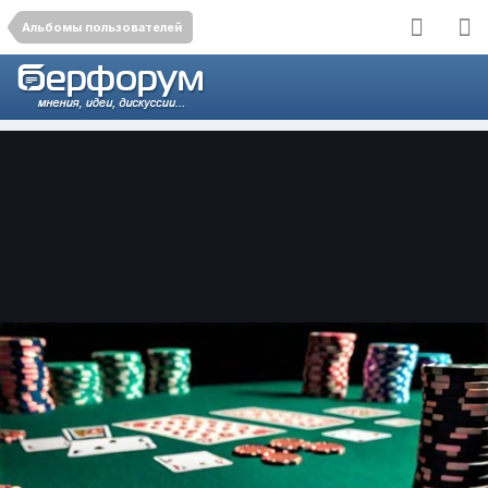
Альбомы пользователей