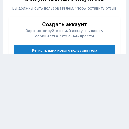
Вы должны быть пользователем, чтобы оставить отзыв
Создать аккаунт
Зарегистрируйте новый аккаунт в нашем
сообществе. Это очень просто!
Регистрация нового пользователя
Войти
Уже есть аккаунт? Войти в систему.
Войти
Политика конфиденциальности
Обратная связь
Правила