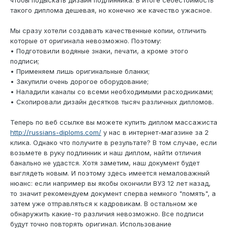
чтобы подыскать дизайн подлинника. В итоге себестоимость
такого диплома дешевая, но конечно же качество ужасное.
Мы сразу хотели создавать качественные копии, отличить
которые от оригинала невозможно. Поэтому:
• Подготовили водяные знаки, печати, а кроме этого
подписи;
• Применяем лишь оригинальные бланки;
• Закупили очень дорогое оборудование;
• Наладили каналы со всеми необходимыми расходниками;
• Скопировали дизайн десятков тысяч различных дипломов.
Теперь по веб ссылке вы можете купить диплом массажиста
http://russians-diploms.com/
у нас в интернет-магазине за 2
клика. Однако что получите в результате? В том случае, если
возьмете в руку подлинник и наш диплом, найти отличия
банально не удастся. Хотя заметим, наш документ будет
выглядеть новым. И поэтому здесь имеется немаловажный
нюанс: если например вы якобы окончили ВУЗ 12 лет назад,
то значит рекомендуем документ сперва немного "помять", а
затем уже отправляться к кадровикам. В остальном же
обнаружить какие-то различия невозможно. Все подписи
будут точно повторять оригинал. Использование