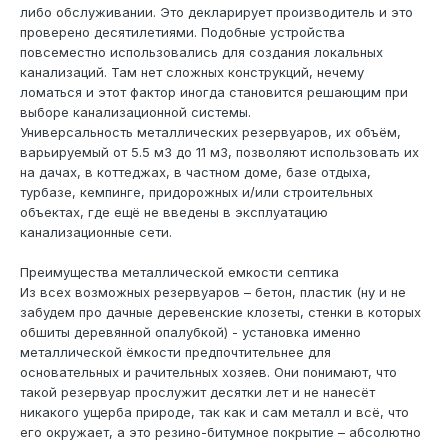
либо обслуживании. Это декларирует производитель и это
проверено десятилетиями. Подобные устройства
повсеместно использовались для создания локальных
канализаций. Там нет сложных конструкций, нечему
ломаться и этот фактор иногда становится решающим при
выборе канализационной системы.
Универсальность металлических резервуаров, их объём,
варьируемый от 5.5 м3 до 11 м3, позволяют использовать их
на дачах, в коттеджах, в частном доме, базе отдыха,
турбазе, кемпинге, придорожных и/или строительных
объектах, где ещё не введены в эксплуатацию
канализационные сети.
Преимущества металлической емкости септика
Из всех возможных резервуаров – бетон, пластик (ну и не
забудем про дачные деревенские клозеты, стенки в которых
обшиты деревянной опалубкой) - установка именно
металлической ёмкости предпочтительнее для
основательных и рачительных хозяев. Они понимают, что
такой резервуар прослужит десятки лет и не нанесёт
никакого ущерба природе, так как и сам металл и всё, что
его окружает, а это резино-битумное покрытие – абсолютно