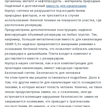
органичны; металл и нефтепродукты - материалы природные.
Надёжный и долговечный
емкость для канализации
Корпус септика не разрушается под воздействием
природных факторов, и не трескается в случае
использования тяжёлой техники на поверхности участка, где
расположен резервуар.
Предусмотрены дополнительные конструкции, надёжно
фиксирующие объемный резервуар на любых грунтах. Так,
например, большая металлическая ёмкость для канализации
«БМЯ-5,5» надёжно прикрепляется анкерными ремнями к
основанию бетонной плиты, что позволяет избежать наклона
резервуара в дальнейшем. Плита входит в комплект и
доставляется вместе с резервуаром.
Корпуса наших септиков, как и все комплектующие для
прокладки канализации, имеют заводскую гарантию.
Безопасный септик. Безопасность для человека
На этом пункте мы решили остановиться подробнее. Дело в
том, что другие емкости для канализации часто оснащаются
люками, в которые может попасть человек. Конечно, на таких
люках предусмотрены замки, но, к сожалению, иногда
встречается вопиющее нарушение безопасности: замки не
закрываются хозяевами, что приводит к трагическим
последствиям. Их немало, и эта страшная статистика