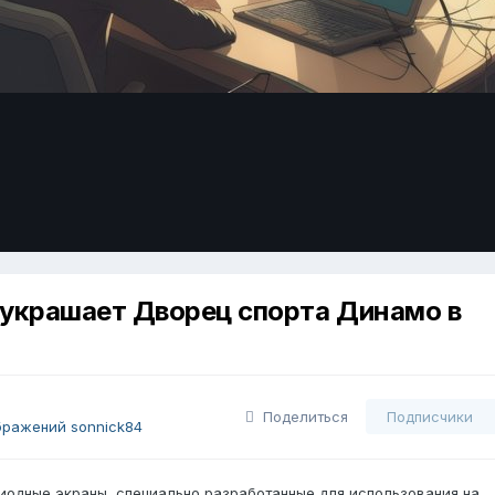
украшает Дворец спорта Динамо в
Поделиться
Подписчики
бражений sonnick84
иодные экраны, специально разработанные для использования на