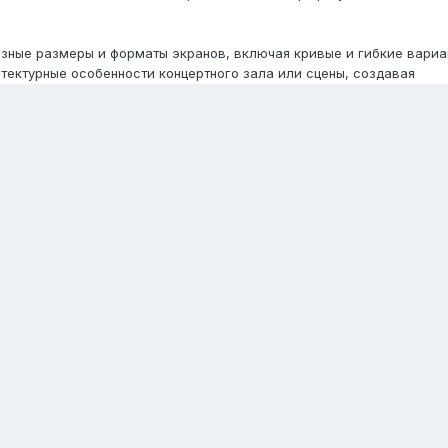
зные размеры и форматы экранов, включая кривые и гибкие вариа
тектурные особенности концертного зала или сцены, создавая
светодиодные экраны от компании "АудиоВидеоСистемы" обеспечив
. Они также обладают высокой энергоэффективностью, что позволяе
 без значительных затрат на электроэнергию.
олят создать незабываемую атмосферу на концерте, то продукция
. Эти экраны сочетают в себе инновационные технологии, высоко
ключительные визуальные впечатления для зрителей и участников