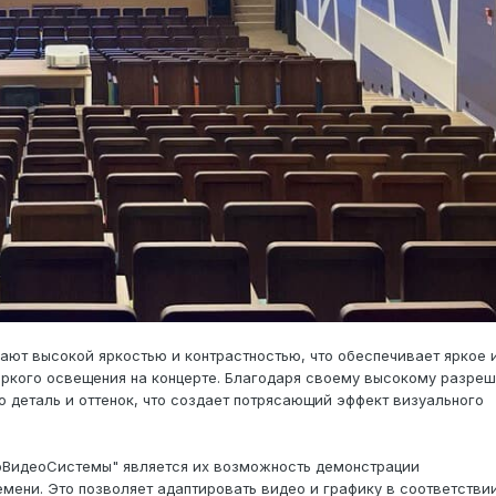
ют высокой яркостью и контрастностью, что обеспечивает яркое 
яркого освещения на концерте. Благодаря своему высокому разре
 деталь и оттенок, что создает потрясающий эффект визуального
оВидеоСистемы" является их возможность демонстрации
мени. Это позволяет адаптировать видео и графику в соответстви