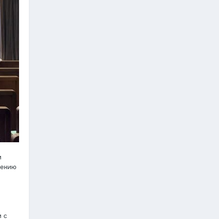
и
шению
и с