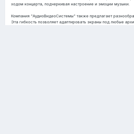
ходом концерта, подчеркивая настроение и эмоции музыки.
Компания "АудиоВидеоСистемы" также предлагает разнообра
Эта гибкость позволяет адаптировать экраны под любые архи
захватывающие и уникальные визуальные эффекты.
Благодаря высокому качеству изготовления и надежности, 
стабильную и долговечную работу в течение всего концерта
использовать экраны на длительных концертных выступлениях
Если вы ищете отличные светодиодные экраны, которые позв
компании "АудиоВидеоСистемы" является идеальным выбором
качество изображения и надежность работы, обеспечивая ис
концертов.