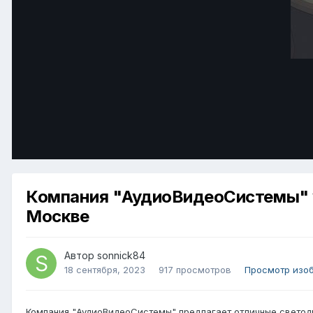
Компания "АудиоВидеоСистемы" 
Москве
Автор
sonnick84
18 сентября, 2023
917 просмотров
Просмотр изо
Компания "АудиоВидеоСистемы" предлагает отличные светод