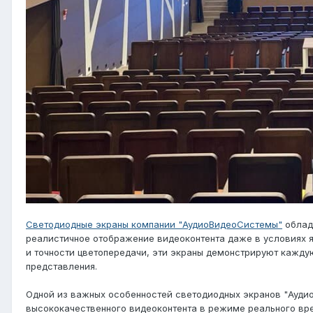
Светодиодные экраны компании "АудиоВидеоСистемы"
облада
реалистичное отображение видеоконтента даже в условиях 
и точности цветопередачи, эти экраны демонстрируют каждую
представления.
Одной из важных особенностей светодиодных экранов "Ауди
высококачественного видеоконтента в режиме реального вре