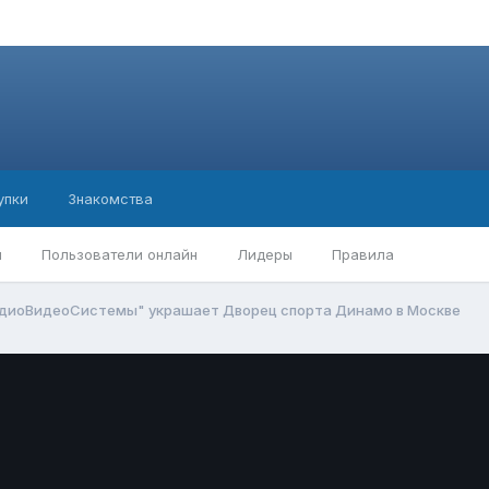
упки
Знакомства
ы
Пользователи онлайн
Лидеры
Правила
удиоВидеоСистемы" украшает Дворец спорта Динамо в Москве