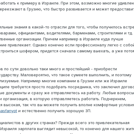
работать к примеру в Израиле. При этом, возможно многие удивле
переезжают в Грузию, что быстро развивается и может предостави
льные знания в какой-то отрасли для того, чтобы получилось встр
поварами, официантами, водителями, барменами, строителями и тд.
твенные организации. Причем например в Израиле куда лучше
ние привлекает. Однако конечно если профессионалу легко с собо
 устроиться шофером, придется сначала самому выехать, а уже пото
в по сути довольно таки много и простейший - приобрести
дарству. Маловероятно, что такое сумеете выполнить, и поэтому
ализуемые. Например многие компании в Грузии или же Израиле
ципе требуется просто подобрать посредника, что заключил догов
е документы и сразу же отправляетесь на работу. Любые вопросы
 организация, в которую отправляетесь работать. Подчеркнем,
я высокая, так что вы можете получить вполне комфортные условия
hasfanyot
и естественно получить хорошую ЗП.
ециалистов в других странах? Прежде всего это привлекательная
 Израиля зарплата выглядит невысокой, то конечно для нашего жит