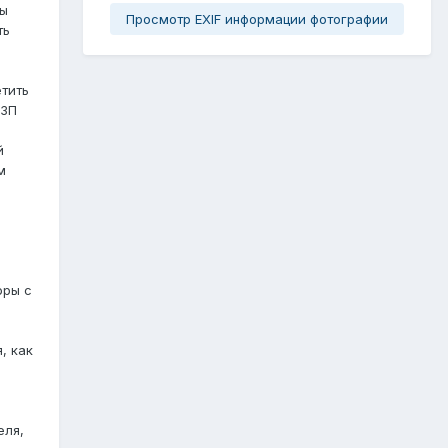
ны
Просмотр EXIF информации фотографии
ть
етить
 ЗП
й
м
оры с
, как
еля,