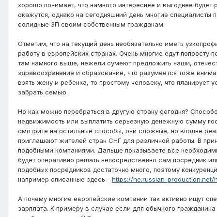
хорошо понимает, что намного интереснее и выгоднее будет 
окажутся, однако на сегодняшний день многие специалисты 
солидные ЗП своим собственным гражданам.
Отметим, что на текущий день необязательно иметь узкопрофи
работу в европейских странах. Очень многие едут попросту 
там намного выше, нежели сумеют предложить наши, отечес
здравоохранение и образование, что разумеется тоже внима
взять жену и ребенка, то простому человеку, что планирует
забрать семью.
Но как можно перебраться в другую страну сегодня? Способо
недвижимость или выплатить серьезную денежную сумму госу
смотрите на остальные способы, они сложные, но вполне ре
приглашают жителей стран СНГ для различной работы. В прин
подобными компаниями. Дальше показываете все необходимы
будет оперативно решать непосредственно сам посредник или
подобных посредников достаточно много, поэтому конкуренци
например описанные здесь -
https://he.russian-production.net/
А почему многие европейские компании так активно ищут сп
зарплата. К примеру в случае если для обычного гражданина