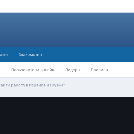
упки
Знакомства
ы
Пользователи онлайн
Лидеры
Правила
найти работу в Израиле и Грузии?