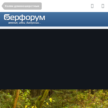
Колли длинношерстные