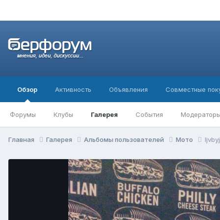
Обзор
Активность
Объявления
Совместные пок
Форумы
Клубы
Галерея
События
Модератор
Главная
Галерея
Альбомы пользователей
Мото
ljvbyj