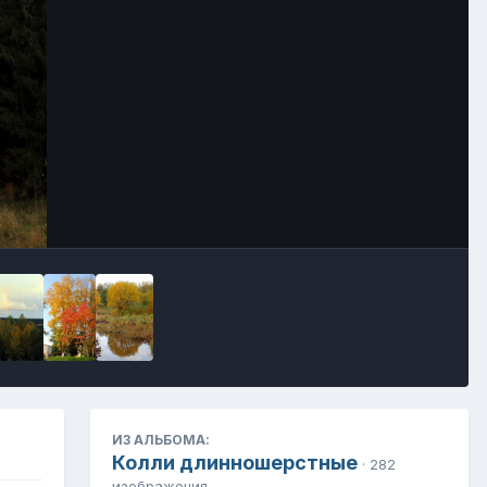
Инструменты
ИЗ АЛЬБОМА:
Колли длинношерстные
· 282
изображения