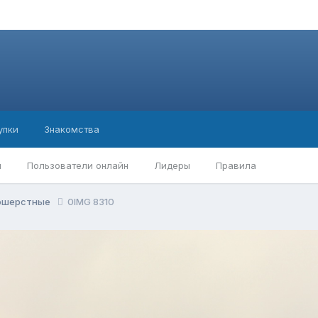
упки
Знакомства
ы
Пользователи онлайн
Лидеры
Правила
ношерстные
0IMG 8310