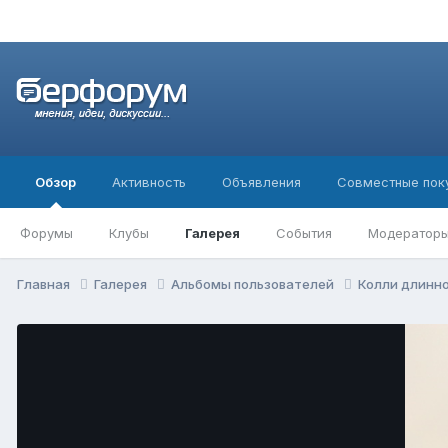
Обзор
Активность
Объявления
Совместные пок
Форумы
Клубы
Галерея
События
Модератор
Главная
Галерея
Альбомы пользователей
Колли длин