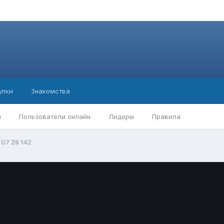
упки
Знакомства
ы
Пользователи онлайн
Лидеры
Правила
 07 29 142