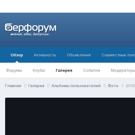
Обзор
Активность
Объявления
Совместные пок
Форумы
Клубы
Галерея
События
Модератор
Главная
Галерея
Альбомы пользователей
Фото
2013