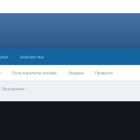
упки
Знакомства
ы
Пользователи онлайн
Лидеры
Правила
Праздники