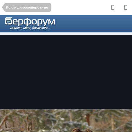
Колли длинношерстные