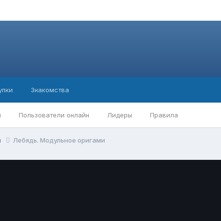
упки
Знакомства
ы
Пользователи онлайн
Лидеры
Правила
я
Лебядь. Модульное оригами