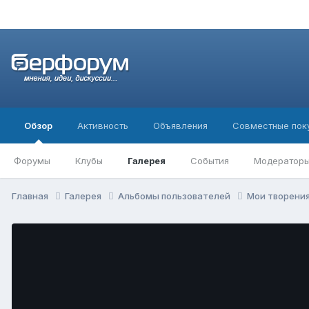
Обзор
Активность
Объявления
Совместные пок
Форумы
Клубы
Галерея
События
Модератор
Главная
Галерея
Альбомы пользователей
Мои творени